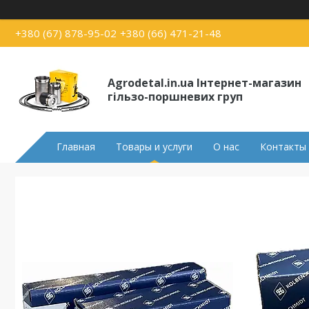
+380 (67) 878-95-02
+380 (66) 471-21-48
Agrodetal.in.ua Інтернет-магазин
гільзо-поршневих груп
Главная
Товары и услуги
О нас
Контакты