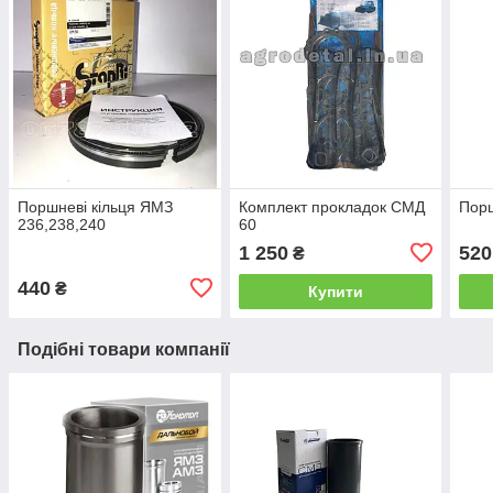
Поршневі кільця ЯМЗ
Комплект прокладок СМД
Порш
236,238,240
60
1 250
520
₴
440
₴
Купити
Подібні товари компанії