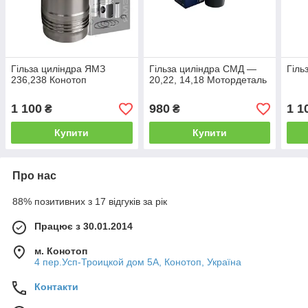
Гільза циліндра ЯМЗ
Гільза циліндра СМД —
Гіль
236,238 Конотоп
20,22, 14,18 Мотордеталь
1 100
980
1 1
₴
₴
Купити
Купити
Про нас
88% позитивних з 17 відгуків за рік
Працює з 30.01.2014
м. Конотоп
4 пер.Усп-Троицкой дом 5А, Конотоп, Україна
Контакти