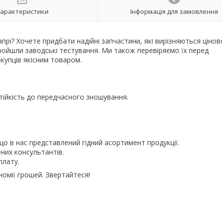
арактеристики
Інформація для замовлення
апрі? Хочете придбати надійні запчастини, які вирізняються ціно
ройшли заводські тестування. Ми також перевіряємо їх перед
купців якісним товаром.
ійкість до передчасного зношування.
о в нас представлений гідний асортимент продукції.
них консультантів.
плату.
номії грошей. Звертайтеся!