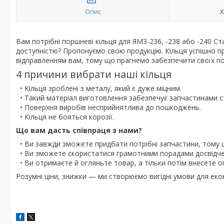
Опис
Х
Вам потрібні поршневі кільця для ЯМЗ-236, -238 або -240 Ст
доступністю? Пропонуємо свою продукцію. Кільця успішно п
відправленням вам, тому що прагнемо забезпечити своїх по
4 причини вибрати наші кільця
• Кільця зроблені з металу, який є дуже міцним.
• Такий матеріал виготовлення забезпечує запчастинами ст
• Поверхня виробів несприйнятлива до пошкоджень.
• Кільця не бояться корозії.
Що вам дасть співпраця з нами?
• Ви завжди зможете придбати потрібні запчастини, тому щ
• Ви зможете скористатися грамотними порадами досвідче
• Ви отримаєте й огляньте товар, а тільки потім внесете о
Розумні ціни, знижки — ми створюємо вигідні умови для еко