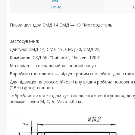
Опис
Х
Гільза циліндра СМД 14 СМД — 18 "Мотордеталь
Застосування:
Двигуни: СМД-14, СМД-18, СМД-20, СМД-22;
Комбайни: СКД-6Р, "Сибіряк", "Єнісей -1200".
Матеріал — спеціальний легований чавун.
Виробництво оливок — відцентровим способом, для отриман
Для підвищення зносостійкості внутрішня робоча поверхня 
(ТВЧ) і фосфатовано.
і обробляється методом хустовершевого хонінгування, допус
розмірні групи М, С, Б. Маса 5,05 кг.