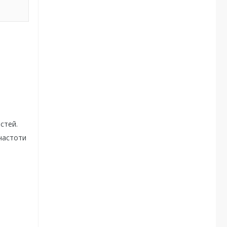
стей.
 частоти