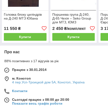
Головка блоку циліндрів
Поршнева група Д-240,
Порш
на Д-240 МТЗ Юбана
Д-65 Чехія – Seko Group
Д-24
для МТЗ, ЮМЗ
Євро
GROU
11 550
2 450
3 1
₴
₴/комплект
ПМЗ
Купити
Купити
Про нас
88% позитивних з 17 відгуків за рік
Працює з 30.01.2014
м. Конотоп
4 пер.Усп-Троицкой дом 5А, Конотоп, Україна
Контакти
Сьогодні працює з 08:00 до 20:00
Показати весь графік роботи