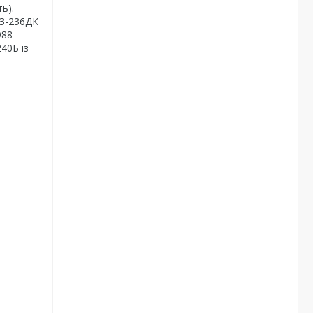
ь).
МЗ-236ДК
988
40Б із