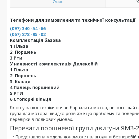
Опис
Х
Телефони для замовлення та технічної консультації
(097) 340 -54 -66
(067) 878 -95 -02
Комплектація базова
1.Гільза
2. Поршень
3.Рти
У наявності комплектація Далекобій
1.Гільза
2. Поршень
3. Кільця
4.Палець поршневий
5.РТИ
6.Стопорні кільця
Якщо у вашої техніки почав барахлити мотор, не поспішайт
група для мотора швидко розв'яже цю проблему та поверне
перевірки в польових умовах.
Переваги поршневої групи двигуна ЯМЗ-2
• Представлена модель допоможе налагодити безперебійну р