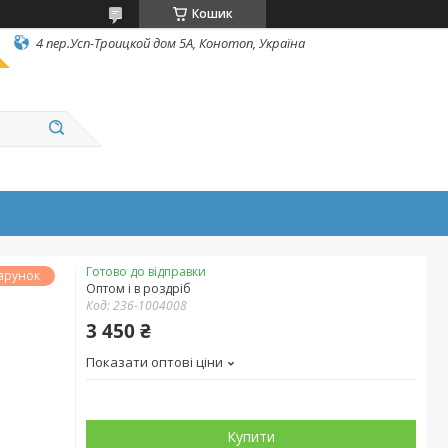
Кошик
4 пер.Усп-Троицкой дом 5А, Конотоп, Україна
Готово до відправки
арунок
Оптом і в роздріб
Код:
236-1004008
3 450 ₴
Показати оптові ціни
Купити