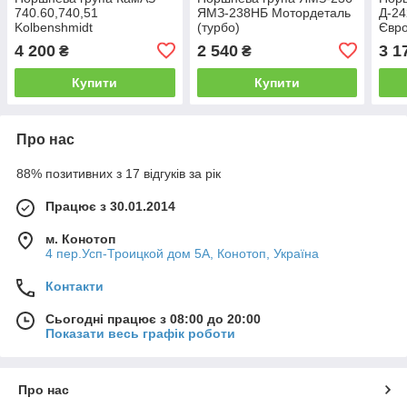
740.60,740,51
ЯМЗ-238НБ Мотордеталь
Д-24
Kolbenshmidt
(турбо)
Євро
GROU
4 200
2 540
3 1
₴
₴
ПМЗ
Купити
Купити
Про нас
88% позитивних з 17 відгуків за рік
Працює з 30.01.2014
м. Конотоп
4 пер.Усп-Троицкой дом 5А, Конотоп, Україна
Контакти
Сьогодні працює з 08:00 до 20:00
Показати весь графік роботи
Про нас