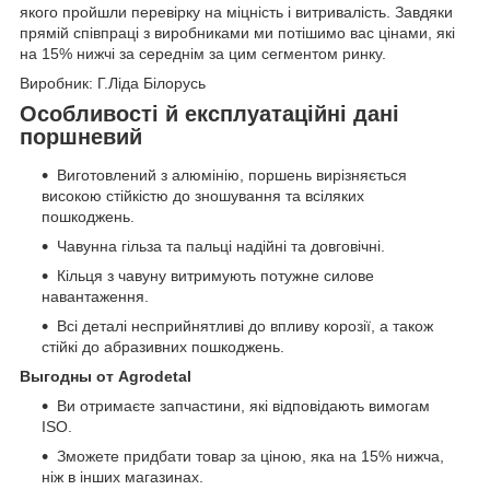
якого пройшли перевірку на міцність і витривалість. Завдяки
прямій співпраці з виробниками ми потішимо вас цінами, які
на 15% нижчі за середнім за цим сегментом ринку.
Виробник: Г.Ліда Білорусь
Особливості й експлуатаційні дані
поршневий
Виготовлений з алюмінію, поршень вирізняється
високою стійкістю до зношування та всіляких
пошкоджень.
Чавунна гільза та пальці надійні та довговічні.
Кільця з чавуну витримують потужне силове
навантаження.
Всі деталі несприйнятливі до впливу корозії, а також
стійкі до абразивних пошкоджень.
Выгодны от Agrodetal
Ви отримаєте запчастини, які відповідають вимогам
ISO.
Зможете придбати товар за ціною, яка на 15% нижча,
ніж в інших магазинах.