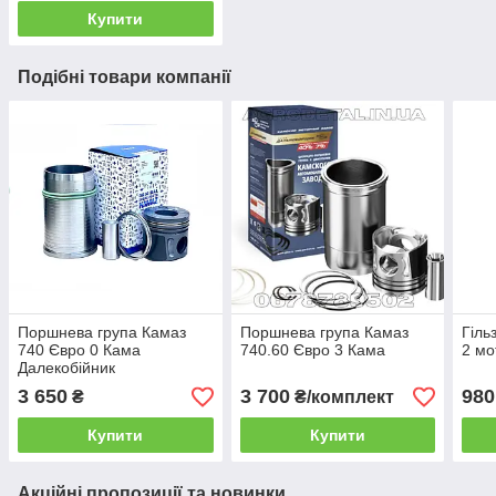
Купити
Подібні товари компанії
Поршнева група Камаз
Поршнева група Камаз
Гіль
740 Євро 0 Кама
740.60 Євро 3 Кама
2 мо
Далекобійник
3 650
3 700
980
₴
₴/комплект
Купити
Купити
Акційні пропозиції та новинки