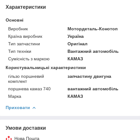
Характеристики
Основні
Виробник
Мотордеталь-Конотоп
Країна виробник
Україна
Тип запчастини
Оригінал
Тип техніки
Вантажний автомобіль
Сумісність з маркою
КАМАЗ
Користувальницькі характеристики
гільзо поршневий
запчастину двигуна
комплект
поршнева камаз 740
вантажний автомобіль
Марка
КАМАЗ
Приховати
Умови доставки
Нова Пошта