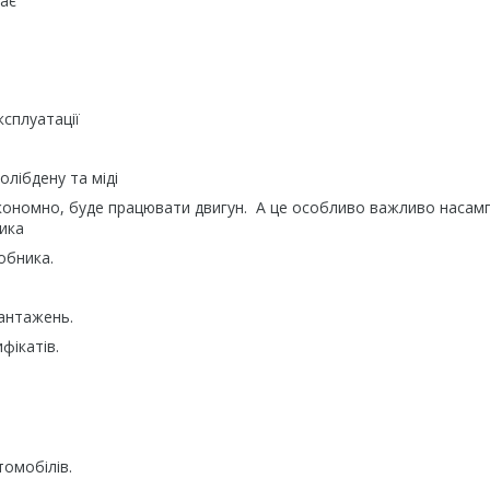
ає
ксплуатації
лібдену та міді
 економно, буде працювати двигун. А це особливо важливо насам
ника
обника.
вантажень.
фікатів.
томобілів.