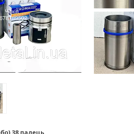
рбо) 38 палець