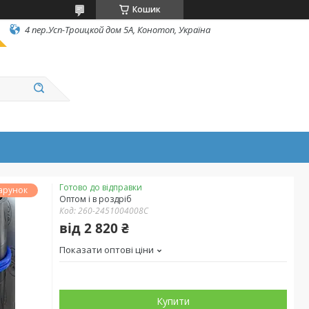
Кошик
4 пер.Усп-Троицкой дом 5А, Конотоп, Україна
Готово до відправки
арунок
Оптом і в роздріб
Код:
260-2451004008C
від
2 820 ₴
Показати оптові ціни
Купити