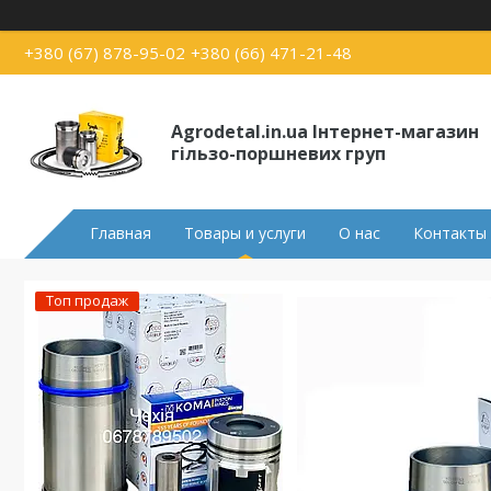
+380 (67) 878-95-02
+380 (66) 471-21-48
Agrodetal.in.ua Інтернет-магазин
гільзо-поршневих груп
Главная
Товары и услуги
О нас
Контакты
Топ продаж