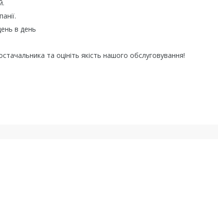
й.
анії.
день в день
остачальника та оцініть якість нашого обслуговування!