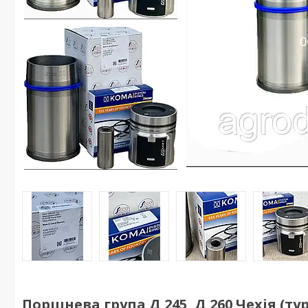
Поршнева група Д 245, Д 260 Чехія (ту