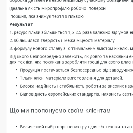
обробка деталей на европейському сучасному обладнанні д
ідеальна якість мікропрофілю робочої поверхні
поршня, яка знижує тертя з гільзою.
Результат
1. ресурс гільзи збільшиться 1,5-2,5 раза залежно від умов е
2. збільшилася твердість і межа міцності матеріалу
3. формулу нового сплаву з оптимальним вмістом нікелю, мо
Від цього безпосередньо залежить, як довго та наскільки
для техніки, яка покликана заробляти гроші для свого влас
Продукція постачається безпосередньо від заводу-вир
Тільки якісні матеріали виготовлення для деталей.
Висока надійність і стабільність роботи за високих на
Відповідність европейських стандартів, наявність серти
Що ми пропонуємо своїм клієнтам
Величезний вибір поршневих груп для з/х техніки та ав